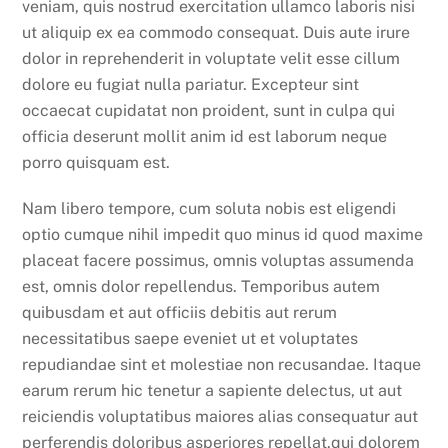
veniam, quis nostrud exercitation ullamco laboris nisi
ut aliquip ex ea commodo consequat. Duis aute irure
dolor in reprehenderit in voluptate velit esse cillum
dolore eu fugiat nulla pariatur. Excepteur sint
occaecat cupidatat non proident, sunt in culpa qui
officia deserunt mollit anim id est laborum neque
porro quisquam est.
Nam libero tempore, cum soluta nobis est eligendi
optio cumque nihil impedit quo minus id quod maxime
placeat facere possimus, omnis voluptas assumenda
est, omnis dolor repellendus. Temporibus autem
quibusdam et aut officiis debitis aut rerum
necessitatibus saepe eveniet ut et voluptates
repudiandae sint et molestiae non recusandae. Itaque
earum rerum hic tenetur a sapiente delectus, ut aut
reiciendis voluptatibus maiores alias consequatur aut
perferendis doloribus asperiores repellat.qui dolorem