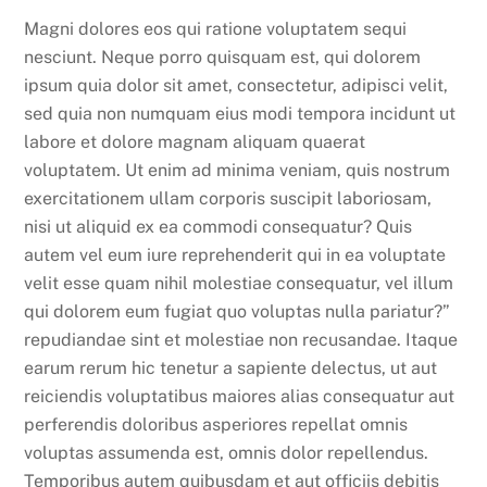
Magni dolores eos qui ratione voluptatem sequi
nesciunt. Neque porro quisquam est, qui dolorem
ipsum quia dolor sit amet, consectetur, adipisci velit,
sed quia non numquam eius modi tempora incidunt ut
labore et dolore magnam aliquam quaerat
voluptatem. Ut enim ad minima veniam, quis nostrum
exercitationem ullam corporis suscipit laboriosam,
nisi ut aliquid ex ea commodi consequatur? Quis
autem vel eum iure reprehenderit qui in ea voluptate
velit esse quam nihil molestiae consequatur, vel illum
qui dolorem eum fugiat quo voluptas nulla pariatur?”
repudiandae sint et molestiae non recusandae. Itaque
earum rerum hic tenetur a sapiente delectus, ut aut
reiciendis voluptatibus maiores alias consequatur aut
perferendis doloribus asperiores repellat omnis
voluptas assumenda est, omnis dolor repellendus.
Temporibus autem quibusdam et aut officiis debitis