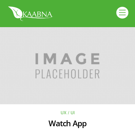
Skip
to
Men
content
UX / UI
Watch App