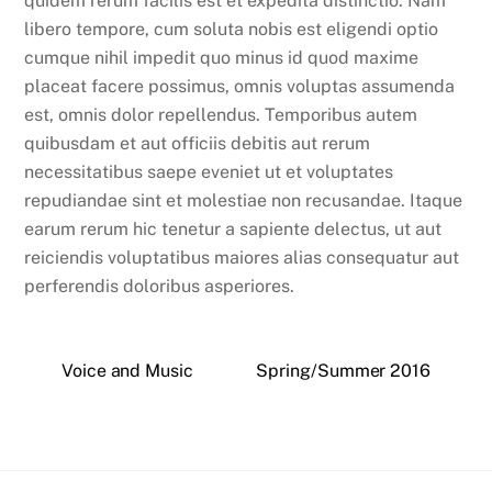
quidem rerum facilis est et expedita distinctio. Nam
libero tempore, cum soluta nobis est eligendi optio
cumque nihil impedit quo minus id quod maxime
placeat facere possimus, omnis voluptas assumenda
est, omnis dolor repellendus. Temporibus autem
quibusdam et aut officiis debitis aut rerum
necessitatibus saepe eveniet ut et voluptates
repudiandae sint et molestiae non recusandae. Itaque
earum rerum hic tenetur a sapiente delectus, ut aut
reiciendis voluptatibus maiores alias consequatur aut
perferendis doloribus asperiores.
Voice and Music
Spring/Summer 2016